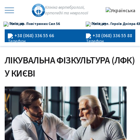
Перейти
Клініка вертебрології,
до
ортопедії та неврології
×
вмісту
Київ, пр. Повітряних Сил 56
Київ, вул. Героїв Дніпра 43
Головна
›
Лікувальна фізкультура
+38 (068) 336 55 66
+38 (068) 336 55 88
ЛІКУВАЛЬНА ФІЗКУЛЬТУРА (ЛФК)
У КИЄВІ