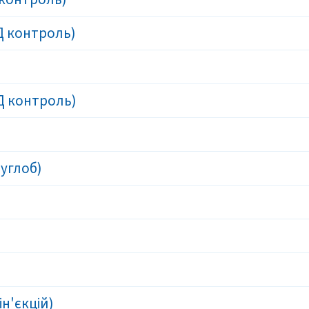
Д контроль)
Д контроль)
суглоб)
ін'єкцій)