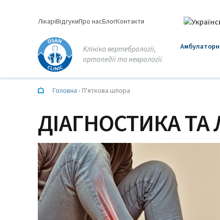
Перейти
до
Лікарі
Відгуки
Про нас
Блог
Контакти
вмісту
Амбулаторна
Клініка вертебрології,
ортопедії та неврології
Головна
›
П'яткова шпора
ДІАГНОСТИКА ТА 