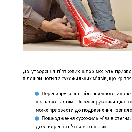
До утворення п’яткових шпор можуть призвод
підошви ноги та сухожильних м’язів, що кріпля
Перенапруження підошвенного апоне
п’яткової кістки. Перенапруження цієї
може призвести до подразнення і запале
Пошкодження сухожиль м’язів стегна.
до утворення п’яткової шпори.