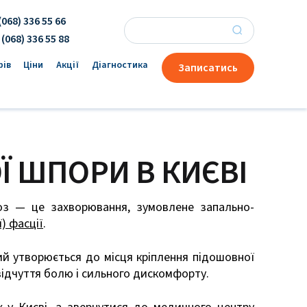
(068) 336 55 66
×
 (068) 336 55 88
рів
Ціни
Акції
Діагностика
Записатись
Ї ШПОРИ В КИЄВІ
оз — це захворювання, зумовлене запально-
) фасції
.
ий утворюється до місця кріплення підошовної
 відчуття болю і сильного дискомфорту.