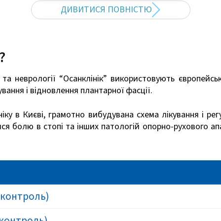
ДИВИТИСЯ ПОВНІСТЮ
?
 та неврології “Осанклінік” використовують європейсь
кування і відновлення плантарної фасції.
іку в Києві, грамотно вибудувана схема лікування і рег
ися болю в стопі та інших патологій опорно-рухового ап
 контроль)
 контроль)