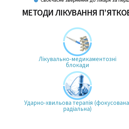
Своєчасне звернення до лікаря за пер
МЕТОДИ ЛІКУВАННЯ П’ЯТКО
Лікувально-медикаментозні
блокади
Ударно-хвильова терапія (фокусована
радіальна)