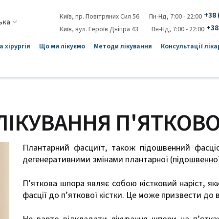
+38 
Київ, пр. Повітряних Сил 56
Пн-Нд, 7:00 - 22:00
+38
Київ, вул. Героїв Дніпра 43
Пн-Нд, 7:00 - 22:00
 хірургія
Що ми лікуємо
Методи лікування
Консультації ліка
ЛІКУВАННЯ П'ЯТКОВО
Плантарний фасциїт, також підошвенний фасці
дегенеративними змінами плантарної
(підошвенної
П’яткова шпора являє собою кістковий наріст, як
фасції до п’яткової кістки. Це може призвести до