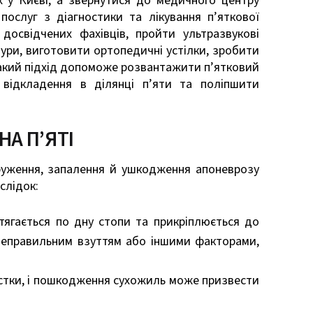
х у Києві, а звернутися до медичного центру
 послуг з діагностики та лікування п’яткової
освідчених фахівців, пройти ультразвукові
дури, виготовити ортопедичні устілки, зробити
Такий підхід допоможе розвантажити п’ятковий
і відкладення в ділянці п’яти та поліпшити
А П’ЯТІ
пруження, запалення й ушкодження апоневрозу
слідок:
тягається по дну стопи та прикріплюється до
 неправильним взуттям або іншими факторами,
істки, і пошкодження сухожиль може призвести