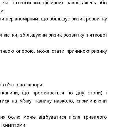
д час інтенсивних фізичних навантажень або
и.
и нерівномірним, що збільшує ризик розвитку
 кістки, збільшуючи ризик розвитку п’яткової
татньою опорою, може стати причиною ризику
мів п’яткової шпори.
тканини, що простягається по дну стопи) і
ь тиск на м’яку тканину навколо, спричиняючи
ння болю може відбуватися після тривалого
ві симптоми.