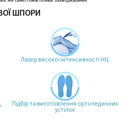
ших же симптомів появи захворювання.
ВОЇ ШПОРИ
Лазер високої інтенсивності HIL
,
Підбір та виготовлення ортопедичних
устілок