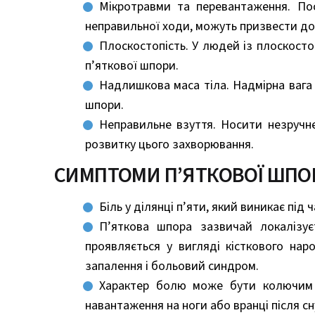
Мікротравми та перевантаження. Пос
неправильної ходи, можуть призвести до п
Плоскостопість. У людей із плоскост
п’яткової шпори.
Надлишкова маса тіла. Надмірна вага 
шпори.
Неправильне взуття. Носити незручн
розвитку цього захворювання.
СИМПТОМИ П’ЯТКОВОЇ ШПО
Біль у ділянці п’яти, який виникає під 
П’яткова шпора зазвичай локалізує
проявляється у вигляді кісткового нар
запалення і больовий синдром.
Характер болю може бути колючим а
навантаження на ноги або вранці після сн