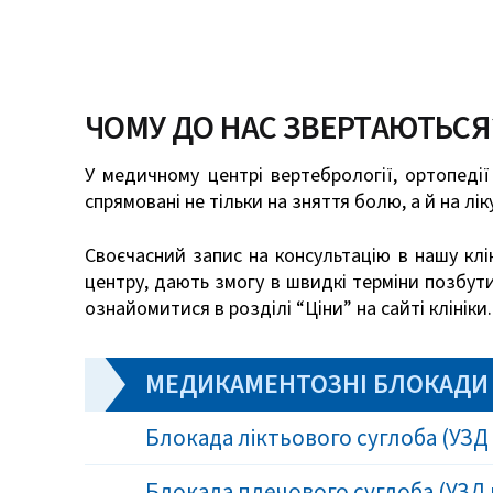
ЧОМУ ДО НАС ЗВЕРТАЮТЬСЯ
У медичному центрі вертебрології, ортопедії
спрямовані не тільки на зняття болю, а й на лі
Своєчасний запис на консультацію в нашу клін
центру, дають змогу в швидкі терміни позбут
ознайомитися в розділі “Ціни” на сайті клініки.
МЕДИКАМЕНТОЗНІ БЛОКАДИ
Блокада ліктьового суглоба (УЗД
Блокада плечового суглоба (УЗД