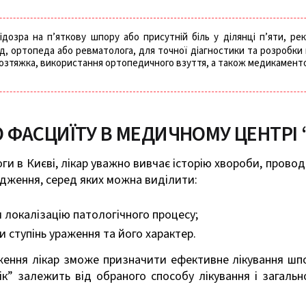
дозра на п’яткову шпору або присутній біль у ділянці п’яти, р
лад, ортопеда або ревматолога, для точної діагностики та розробки
 розтяжка, використання ортопедичного взуття, а також медикаменто
 ФАСЦИЇТУ В МЕДИЧНОМУ ЦЕНТРІ 
и в Києві, лікар уважно вивчає історію хвороби, проводи
ідження, серед яких можна виділити:
 локалізацію патологічного процесу;
 ступінь ураження та його характер.
ення лікар зможе призначити ефективне лікування шпор
” залежить від обраного способу лікування і загальн