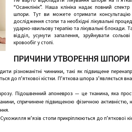
Не варто відкладати лікування шпори на п’ятка
“Осанклінік”. Наша клініка надає повний спектр
шпори. Тут ви можете отримати консультацію д
дослідження стопи та необхідні лікувальні проце
ударно-хвильову терапію та лікувальні блокади. 
відділ, усунути запалення, зруйнувати сольов
кровообіг у стопі.
ПРИЧИНИ УТВОРЕННЯ ШПОРИ Н
ити різноманітні чинники, такі як підвищене перена
ться до п’яткової кістки. П’яткова шпора з’являється вна
врозу.
Підошвенний апоневроз — це тканина, яка прос
 тканини, спричинене підвищеною фізичною активністю,
ння.
 Сухожилля м’язів стопи прикріплюються до п’яткової к