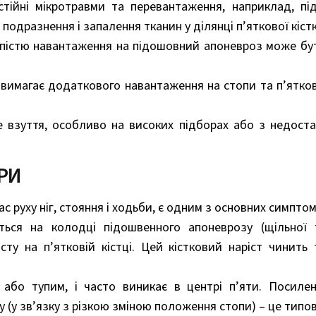
тійні мікротравми та перевантаження, наприклад, пі
одразнення і запалення тканин у ділянці п’яткової кістк
опістю навантаження на підошовний апоневроз може бут
вимагає додаткового навантаження на стопи та п’яткові
е взуття, особливо на високих підборах або з недос
РИ
час руху ніг, стояння і ходьби, є одним з основних симпто
ться на колодці підошвенного апоневрозу (щільної 
осту на п’ятковій кістці. Цей кістковий наріст чинит
бо тупим, і часто виникає в центрі п’яти. Посиле
у (у зв’язку з різкою зміною положення стопи) – це типо