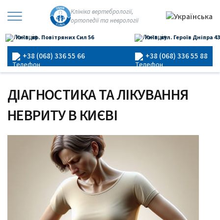
Перейти
Клініка вертебрології,
до
ортопедії та неврології
×
вмісту
Київ, пр. Повітряних Сил 56
Київ, вул. Героїв Дніпра 43
Головна
›
Неврит
+38 (068) 336 55 66
+38 (068) 336 55 88
ДІАГНОСТИКА ТА ЛІКУВАННЯ
НЕВРИТУ В КИЄВІ