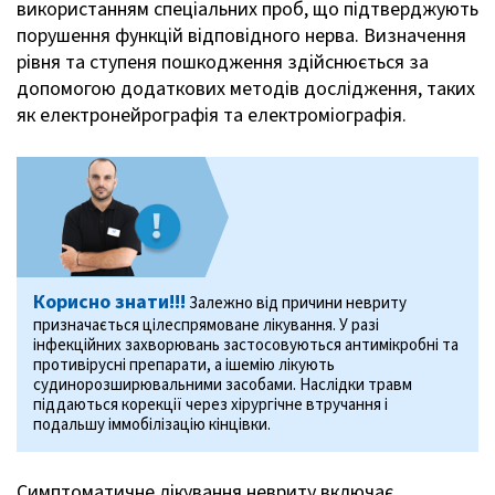
використанням спеціальних проб, що підтверджують
порушення функцій відповідного нерва. Визначення
рівня та ступеня пошкодження здійснюється за
допомогою додаткових методів дослідження, таких
як електронейрографія та електроміографія.
Корисно знати!!!
Залежно від причини невриту
призначається цілеспрямоване лікування. У разі
інфекційних захворювань застосовуються антимікробні та
противірусні препарати, а ішемію лікують
судинорозширювальними засобами. Наслідки травм
піддаються корекції через хірургічне втручання і
подальшу іммобілізацію кінцівки.
Симптоматичне лікування невриту включає