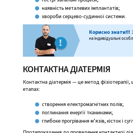
наявність металевих імплантатів;
хвороби серцево-судинної системи.
Корисно знати!!!
на індивідуальні особ
КОНТАКТНА ДІАТЕРМІЯ
Контактна діатермія — це метод фізіотерапії,
етапах:
створення електромагнітних полів;
поглинання енергії тканинами;
глибоке прогрівання м’язів, кісток і суг
Протипоказання до проведення контактної діат