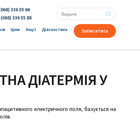
(068) 336 55 66
×
 (068) 336 55 88
рів
Ціни
Акції
Діагностика
Записатись
КТНА ДІАТЕРМІЯ У
апацитивного електричного поля, базується на
олів.