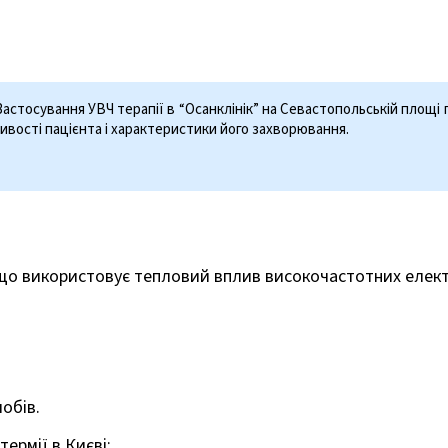
Застосування УВЧ терапії в “Осанклінік” на Севастопольській площі 
ливості пацієнта і характеристики його захворювання.
 що використовує тепловий вплив високочастотних електр
лобів.
ермії в Києві: