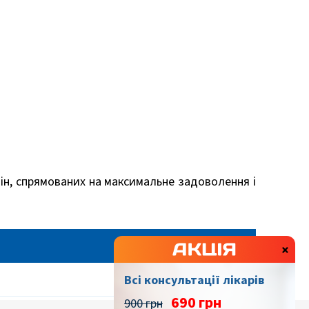
цін, спрямованих на максимальне задоволення і
×
650 грн
Всі консультації лікарів
690 грн
900 грн