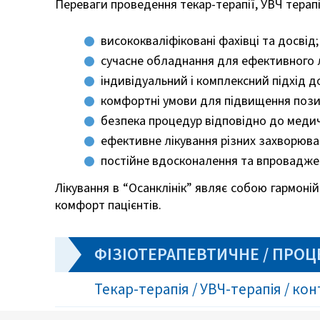
Переваги проведення текар-терапії, УВЧ терапії 
висококваліфіковані фахівці та досвід;
сучасне обладнання для ефективного л
індивідуальний і комплексний підхід д
комфортні умови для підвищення позит
безпека процедур відповідно до медич
ефективне лікування різних захворюва
постійне вдосконалення та впровадже
Лікування в “Осанклінік” являє собою гармоні
комфорт пацієнтів.
ФІЗІОТЕРАПЕВТИЧНЕ / ПРОЦ
Текар-терапія / УВЧ-терапія / ко