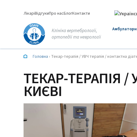
Перейти
до
Лікарі
Відгуки
Про нас
Блог
Контакти
вмісту
Амбулаторна
Клініка вертебрології,
ортопедії та неврології
Головна
›
Текар-терапія / УВЧ терапія / контактна діат
ТЕКАР-ТЕРАПІЯ / 
КИЄВІ