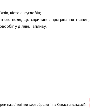
ів, кісток і суглобів;
ного поля, що спричиняє прогрівання тканин,
вообіг у ділянці впливу.
рем нашої клініки вертебрології на Севастопольській