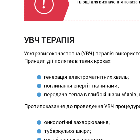
площі для визначення показань
УВЧ ТЕРАПІЯ
Ультрависокочастотна (УВЧ) терапія використо
Принцип дії полягає в таких кроках:
генерація електромагнітних хвиль;
поглинання енергії тканинами;
передача тепла в глибокі шари м’язів, к
Протипоказання до проведення УВЧ процедури 
онкологічні захворювання;
туберкульоз шкіри;
гострі запальні процеси;