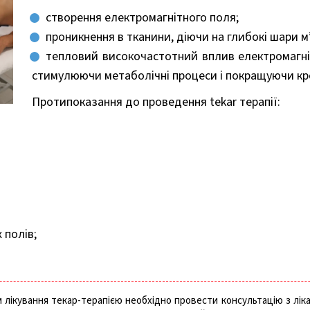
створення електромагнітного поля;
проникнення в тканини, діючи на глибокі шари м’яз
тепловий високочастотний вплив електромагніт
стимулюючи метаболічні процеси і покращуючи кро
Протипоказання до проведення tekar терапії:
 полів;
лікування текар-терапією необхідно провести консультацію з ліка