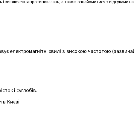
 і виключення протипоказань, а також ознайомитися з відгуками наш
вує електромагнітні хвилі з високою частотою (зазвичай 
істок і суглобів.
в Києві: