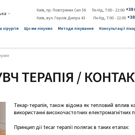
+38 
Київ, пр. Повітряних Сил 56
Пн-Нд, 7:00 - 22:00
+38
Київ, вул. Героїв Дніпра 43
Пн-Нд, 7:00 - 22:00
 хірургія
Що ми лікуємо
Методи лікування
Консультації ліка
ермія
УВЧ ТЕРАПІЯ / КОНТА
Текар-терапія, також відома як тепловий вплив к
використанні високочастотних електромагнітних п
Принцип дії tecar терапії полягає в таких етапах: