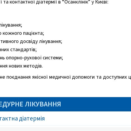
та контактної діатермії в “Осанклінік” у Києві:
ікування;
о кожного пацієнта;
ивного досвіду лікування;
них стандартів;
нь опорно-рухової системи;
ння нових методів.
йне поєднання якісної медичної допомоги та доступних 
ЕДУРНЕ ЛІКУВАННЯ
нтактна діатермія