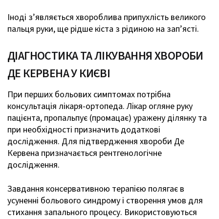
Іноді з’являється хвороблива припухлість великого
пальця руки, ще рідше кіста з рідиною на зап’ясті.
ДІАГНОСТИКА ТА ЛІКУВАННЯ ХВОРОБИ
ДЕ КЕРВЕНА У КИЄВІ
При перших больових симптомах потрібна
консультація лікаря-ортопеда. Лікар огляне руку
пацієнта, пропальпує (промацає) уражену ділянку та
при необхідності призначить додаткові
дослідження. Для підтвердження хвороби Де
Кервена призначається рентгенологічне
дослідження.
Завдання консервативною терапією полягає в
усуненні больового синдрому і створення умов для
стихання запального процесу. Використовуються