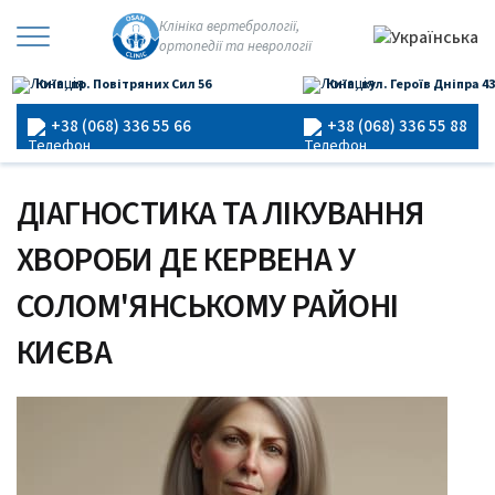
Перейти
Клініка вертебрології,
до
ортопедії та неврології
×
вмісту
Київ, пр. Повітряних Сил 56
Київ, вул. Героїв Дніпра 43
Головна
›
Хвороба Де Кервена
+38 (068) 336 55 66
+38 (068) 336 55 88
ДІАГНОСТИКА ТА ЛІКУВАННЯ
ХВОРОБИ ДЕ КЕРВЕНА У
СОЛОМ'ЯНСЬКОМУ РАЙОНІ
КИЄВА