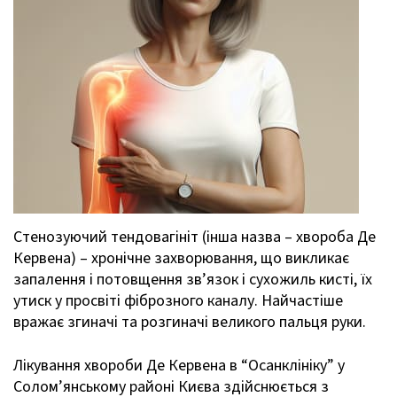
Стенозуючий тендовагініт (інша назва – хвороба Де
Кервена) – хронічне захворювання, що викликає
запалення і потовщення зв’язок і сухожиль кисті, їх
утиск у просвіті фіброзного каналу. Найчастіше
вражає згиначі та розгиначі великого пальця руки.
Лікування хвороби Де Кервена в “Осанклініку” у
Солом’янському районі Києва здійснюється з