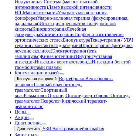
Индуктивная Система (магнит высокой
интенсивности)
Лазер высокой интенсивности
HIL
Магнитотерапия
Ультразвуковая терапия,
фонофорез
Ударно-волновая терапия (фокусированная,
радиальная)
Инъекция препаратов гиалуроновой
кислоты
Кинезиотерапия
Лечебная
физкультура
Кинезиотерапия
Подбор и изготовление
ортопедических стелек
Биопунктура
Текар-терапия / УВЧ
терапия / контактная диатермия
Шрот-терапия (методика
лечение сколиоза)
Электротерапия (tens,
амплипульс)
Кинезиотейпинг
Внутрисуставная
инъекция
Инъекция кортикостероида
Инъекции богатой
тромбоцитами плазмы
Консультации врачей
Вертебролог
Вертебролог-
Консультации врачей
невролог
Главный врач ортопед-
травматолог
Спортивный
врач
Ревматолог
Ортопед
Ортопед-вертебролог
Ортопед-
травматолог
Невролог
Физический терапевт-
реабилитолог
Цены
Акции
Диагностика
УЗИ
Электромионейрография
Диагностика
Записаться