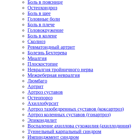
Боль в пояснице
Остеохондроз
Боль в шее
Головные боли
Боль в плече
Головокружение
Боль в колене
Сколиоз
Ревматоидный артрит
Болезнь Бехтерева
Миалгия
Плоскостопие
Невралгия тройничного нерва
Межреберная невралгия
Люмбаго
Артрит
Артроз суставов
Остеопороз
Ахиллобурсит
Артроз тазобедренных суставов (коксартроз)
Артроз коленных суставов (гонартроз)
Эпикондилит
Воспаление ахиллова сухожилия (ахиллодиния)
Туннельный карпальный синдром
Импинджмент синдром