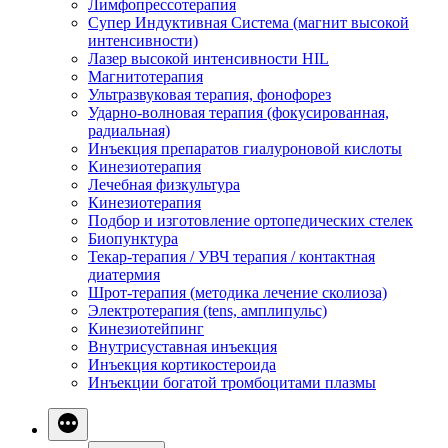
Лимфопрессотерапия
Супер Индуктивная Система (магнит высокой
интенсивности)
Лазер высокой интенсивности HIL
Магнитотерапия
Ультразвуковая терапия, фонофорез
Ударно-волновая терапия (фокусированная,
радиальная)
Инъекция препаратов гиалуроновой кислоты
Кинезиотерапия
Лечебная физкультура
Кинезиотерапия
Подбор и изготовление ортопедических стелек
Биопунктура
Текар-терапия / УВЧ терапия / контактная
диатермия
Шрот-терапия (методика лечение сколиоза)
Электротерапия (tens, амплипульс)
Кинезиотейпинг
Внутрисуставная инъекция
Инъекция кортикостероида
Инъекции богатой тромбоцитами плазмы