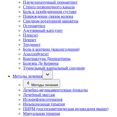
Плечелопаточный периартрит
Стеноз позвоночного канала
Боль в тазобедренном суставе
Повреждение связок колена
Синдром ротаторной манжеты
Остеоартроз
Адгезивный капсулит
Плексит
Неврит
Тендинит
Боль в копчике (кокцигодиния)
Ахиллобурсит
Контрактура Дюпюитрена
Болезнь Де Кервена
Туннельный карпальный синдром
Методы лечения
Методы лечения
Лечебно-медикаментозные блокады
Лечебный массаж
Иглорефлексотерапия
Инъекционная терапия
ПИРМ (постизометрическая релаксация мышц)
Мануальная терапия