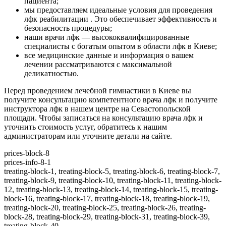
пациента;
мы предоставляем идеальные условия для проведения
лфк реабилитации . Это обеспечивает эффективность и
безопасность процедуры;
наши врачи лфк — высококвалифицированные
специалисты с богатым опытом в области лфк в Киеве;
все медицинские данные и информация о вашем
лечении рассматриваются с максимальной
деликатностью.
Перед проведением лечебной гимнастики в Киеве вы
получите консультацию компетентного врача лфк и получите
инструктора лфк в нашем центре на Севастопольской
площади. Чтобы записаться на консультацию врача лфк и
уточнить стоимость услуг, обратитесь к нашим
администраторам или уточните детали на сайте.
prices-block-8
prices-info-8-1
treating-block-1, treating-block-5, treating-block-6, treating-block-7,
treating-block-9, treating-block-10, treating-block-11, treating-block-
12, treating-block-13, treating-block-14, treating-block-15, treating-
block-16, treating-block-17, treating-block-18, treating-block-19,
treating-block-20, treating-block-25, treating-block-26, treating-
block-28, treating-block-29, treating-block-31, treating-block-39,
treating-block-40