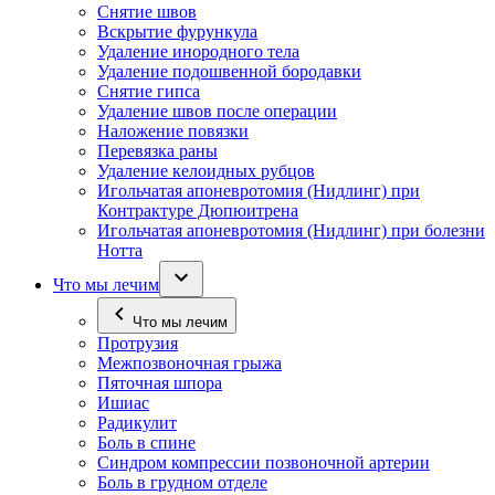
Снятие швов
Вскрытие фурункула
Удаление инородного тела
Удаление подошвенной бородавки
Снятие гипса
Удаление швов после операции
Наложение повязки
Перевязка раны
Удаление келоидных рубцов
Игольчатая апоневротомия (Нидлинг) при
Контрактуре Дюпюитрена
Игольчатая апоневротомия (Нидлинг) при болезни
Нотта
Что мы лечим
Что мы лечим
Протрузия
Межпозвоночная грыжа
Пяточная шпора
Ишиас
Радикулит
Боль в спине
Синдром компрессии позвоночной артерии
Боль в грудном отделе