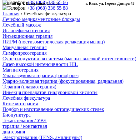
+38 (068) 336 55 66
г. Киев, пр-т. Воздушных Сил, 56
г. Киев, ул. Героев Днепра 43
+38 (068) 336 55 88
Главная
›
Лечебная физкультура
Лечебно-медикаментозные блокады
Лечебный массаж
Иглорефлексотерапия
Инъекционная терапия
ПИРМ (постизометрическая релаксация мышц)
Мануальная терапия
Лимфопресотерапия
Супер индуктивная система (магнит высокой интенсивности)
Лазер высокой интенсивности HIL
Магнитотерапия
Ультразвуковая терапия, фонофорез
Ударно-волновая терапия (фокусированная, радиальная)
Терапия (плазмотерапия)
Иньекця препаратов гиалуроновой кислоты
Лечебная физкультура
Кинезиотерапия
Подбор и изготовление ортопедических стелек
Биопунктура
Текар-терапия / УВЧ
терапия / контактная
диатермия
Электротерапия (TENS, амплипульс)