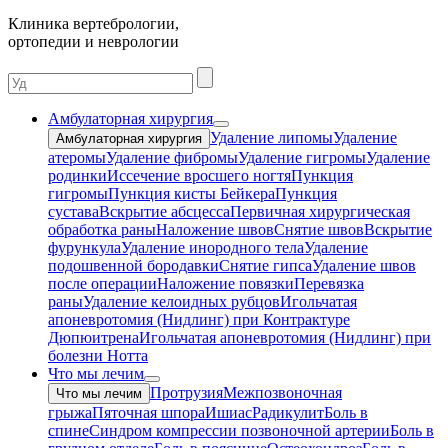
Клиника вертебрологии,
ортопедии и неврологии
Амбулаторная хирургия
Удаление липомы
Удаление
Амбулаторная хирургия
атеромы
Удаление фибромы
Удаление гигромы
Удаление
родинки
Иссечение вросшего ногтя
Пункция
гигромы
Пункция кисты Бейкера
Пункция
сустава
Вскрытие абсцесса
Первичная хирургическая
обработка раны
Наложение швов
Снятие швов
Вскрытие
фурункула
Удаление инородного тела
Удаление
подошвенной бородавки
Снятие гипса
Удаление швов
после операции
Наложение повязки
Перевязка
раны
Удаление келоидных рубцов
Игольчатая
апоневротомия (Нидлинг) при Контрактуре
Дюпюитрена
Игольчатая апоневротомия (Нидлинг) при
болезни Нотта
Что мы лечим
Протрузия
Межпозвоночная
Что мы лечим
грыжа
Пяточная шпора
Ишиас
Радикулит
Боль в
спине
Синдром компрессии позвоночной артерии
Боль в