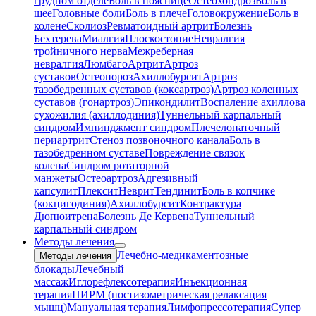
грудном отделе
Боль в пояснице
Остеохондроз
Боль в
шее
Головные боли
Боль в плече
Головокружение
Боль в
колене
Сколиоз
Ревматоидный артрит
Болезнь
Бехтерева
Миалгия
Плоскостопие
Невралгия
тройничного нерва
Межреберная
невралгия
Люмбаго
Артрит
Артроз
суставов
Остеопороз
Ахиллобурсит
Артроз
тазобедренных суставов (коксартроз)
Артроз коленных
суставов (гонартроз)
Эпикондилит
Воспаление ахиллова
сухожилия (ахиллодиния)
Туннельный карпальный
синдром
Импинджмент синдром
Плечелопаточный
периартрит
Стеноз позвоночного канала
Боль в
тазобедренном суставе
Повреждение связок
колена
Синдром ротаторной
манжеты
Остеоартроз
Адгезивный
капсулит
Плексит
Неврит
Тендинит
Боль в копчике
(кокцигодиния)
Ахиллобурсит
Контрактура
Дюпюитрена
Болезнь Де Кервена
Туннельный
карпальный синдром
Методы лечения
Лечебно-медикаментозные
Методы лечения
блокады
Лечебный
массаж
Иглорефлексотерапия
Инъекционная
терапия
ПИРМ (постизометрическая релаксация
мышц)
Мануальная терапия
Лимфопрессотерапия
Супер