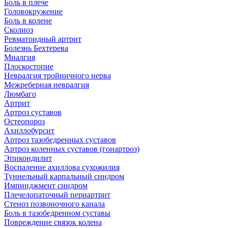
Боль в плече
Головокружение
Боль в колене
Сколиоз
Ревматоидный артрит
Болезнь Бехтерева
Миалгия
Плоскостопие
Невралгия тройничного нерва
Межреберная невралгия
Люмбаго
Артрит
Артроз суставов
Остеопороз
Ахиллобурсит
Артроз тазобедренных суставов
Артроз коленных суставов (гонартроз)
Эпикондилит
Воспаление ахиллова сухожилия
Туннельный карпальный синдром
Импинджмент синдром
Плечелопаточный периартрит
Стеноз позвоночного канала
Боль в тазобедренном суставы
Повреждение связок колена