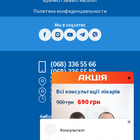
Врачи
Отзывы
О нас
Блог
Политика конфиденциальности
Мы в соцсетях
(068) 336 55 66
(068) 336 55 88
×
Киев,
просп. Воздушных Сил 56
г. Киев,
Всі консультації лікарів
ул. Героев Днепра 43
пн - вс
690 грн
7:00 - 22:00
900 грн
Амбулаторная хирургия
Что мы лечим