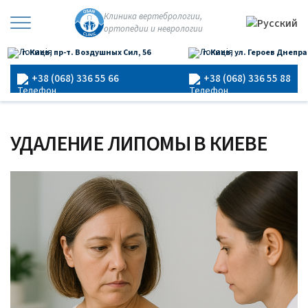
Перейти
Клиника вертебрологии,
к
ортопедии и неврологии
×
содержимому
г. Киев, пр-т. Воздушных Сил, 56
г. Киев, ул. Героев Днепра
Главная
›
Удаление липомы
+38 (068) 336 55 66
+38 (068) 336 55 88
УДАЛЕНИЕ ЛИПОМЫ В КИЕВЕ