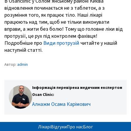
В Osanclinic у Солом’янському районі Києва
відновлення починається не з таблеток, а з
розуміння того, як працює тіло. Наші лікарі
працюють над тим, щоб не тільки виконувати
вправи, а жити без болю! Тому що головне ліки від
протрузії, це рух під контролем фахівця!
Подробніше про
Види протрузій
читайте у нашій
наступній статті.
Автор:
admin
Інформація перевірена медичним експертом
Osan Clinic:
Алнажм Осама Карімович
Лікарі
Відгуки
Про нас
Блог