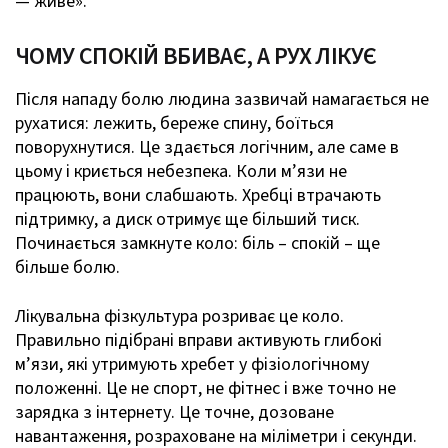
— живе».
ЧОМУ СПОКІЙ ВБИВАЄ, А РУХ ЛІКУЄ
Після нападу болю людина зазвичай намагається не
рухатися: лежить, береже спину, боїться
поворухнутися. Це здається логічним, але саме в
цьому і криється небезпека. Коли м’язи не
працюють, вони слабшають. Хребці втрачають
підтримку, а диск отримує ще більший тиск.
Починається замкнуте коло: біль – спокій – ще
більше болю.
Лікувальна фізкультура розриває це коло.
Правильно підібрані вправи активують глибокі
м’язи, які утримують хребет у фізіологічному
положенні. Це не спорт, не фітнес і вже точно не
зарядка з інтернету. Це точне, дозоване
навантаження, розраховане на міліметри і секунди.