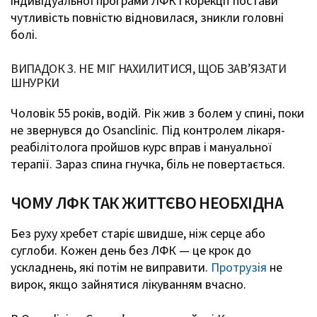
індивідуальної програми ЛФК і корекції постави
чутливість повністю відновилася, зникли головні
болі.
ВИПАДОК 3. НЕ МІГ НАХИЛИТИСЯ, ЩОБ ЗАВ’ЯЗАТИ
ШНУРКИ
Чоловік 55 років, водій. Рік жив з болем у спині, поки
не звернувся до Osanclinic. Під контролем лікаря-
реабілітолога пройшов курс вправ і мануальної
терапії. Зараз спина гнучка, біль не повертається.
ЧОМУ ЛФК ТАК ЖИТТЄВО НЕОБХІДНА
Без руху хребет старіє швидше, ніж серце або
суглоби. Кожен день без ЛФК — це крок до
ускладнень, які потім не виправити.
Протрузія
не
вирок, якщо зайнятися лікуванням вчасно.