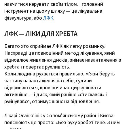
навчитися керувати своїм тілом. І головний
інструмент на цьому шляху — це лікувальна
фізкультура, або
ЛФК
.
ЛФК — ЛІКИ ДЛЯ ХРЕБТА
Багато хто сприймає ЛФК як легку розминку.
Насправді це повноцінний метод лікування, який
відновлює живлення дисків, знімає навантаження з
хребта і повертає рухливість.
Коли людина рухається правильно, м’язи беруть
частину навантаження на себе, судини
відкриваються, кров починає циркулювати
активніше — і диск, який раніше «стискався» і
руйнувався, отримує шанс на відновлення.
Лікарі Осанклінік у Солом’янському районі Києва
пояснюють це просто:
«Без руху хребет гине. З ним