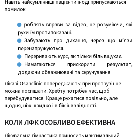
Навіть найсумлінніші пацієнти іноді припускаються
помилок:
роблять вправи за відео, не розуміючи, які
рухи їм протипоказані.
Забувають про дихання, через що м’язи
перенапружуються.
Переривають курс, як тільки біль вщухає.
Намагаються прискорити результат,
додаючи обважнювачі та скручування.
Лікарі Osanclinic попереджають: при протрузії не
можна поспішати. Хребту потрібен час, щоб
перебудуватися. Краще рухатися повільно, але
щодня, ніж швидко і в бік інвалідності.
КОЛИ ЛФК ОСОБЛИВО ЕФЕКТИВНА
Лікувальна гімнастика приносить максимальний