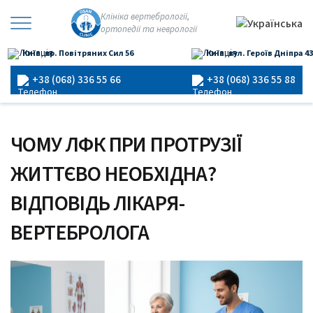
Перейти
Клініка вертебрології,
до
ортопедії та неврології
×
вмісту
Київ, пр. Повітряних Сил 56
Київ, вул. Героїв Дніпра 43
Головна
›
Блог
›
Чому ЛФК при протрузії життєво необхідна?
Відповідь лікаря-вертебролога
+38 (068) 336 55 66
+38 (068) 336 55 88
ЧОМУ ЛФК ПРИ ПРОТРУЗІЇ
ЖИТТЄВО НЕОБХІДНА?
ВІДПОВІДЬ ЛІКАРЯ-
ВЕРТЕБРОЛОГА