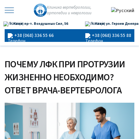
Перейти
Клиника вертебрологии,
к
ортопедии и неврологии
×
содержимому
г. Киев, пр-т. Воздушных Сил, 56
г. Киев, ул. Героев Днепра
Главная
›
Блог
›
Почему ЛФК при протрузии жизненно
необходимо? Ответ врача-вертебролога
+38 (068) 336 55 66
+38 (068) 336 55 88
ПОЧЕМУ ЛФК ПРИ ПРОТРУЗИИ
ЖИЗНЕННО НЕОБХОДИМО?
ОТВЕТ ВРАЧА-ВЕРТЕБРОЛОГА