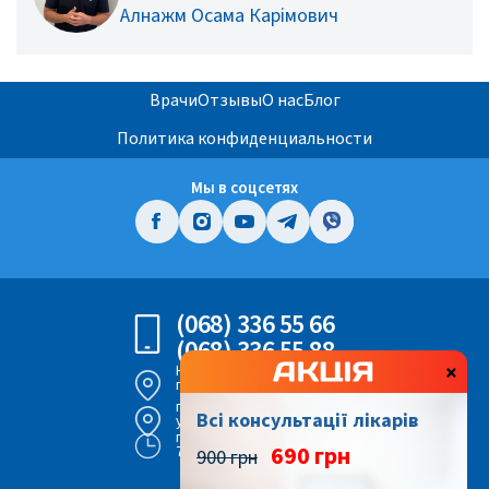
Алнажм Осама Карімович
Врачи
Отзывы
О нас
Блог
Политика конфиденциальности
Мы в соцсетях
(068) 336 55 66
(068) 336 55 88
×
Киев,
просп. Воздушных Сил 56
г. Киев,
Всі консультації лікарів
ул. Героев Днепра 43
пн - вс
690 грн
7:00 - 22:00
900 грн