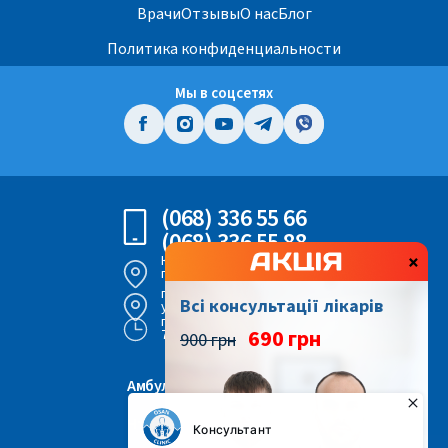
Врачи
Отзывы
О нас
Блог
Политика конфиденциальности
Мы в соцсетях
(068) 336 55 66
(068) 336 55 88
×
Киев,
просп. Воздушных Сил 56
г. Киев,
Всі консультації лікарів
ул. Героев Днепра 43
пн - вс
690 грн
7:00 - 22:00
900 грн
Амбулаторная хирургия
Что мы лечим