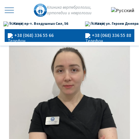
Перейти
Клиника вертебрологии,
Главная
›
Врачи
›
Герасимчук Алина Николаевна
к
ортопедии и неврологии
×
содержимому
г. Киев, пр-т. Воздушных Сил, 56
г. Киев, ул. Героев Днепра
+38 (068) 336 55 66
+38 (068) 336 55 88