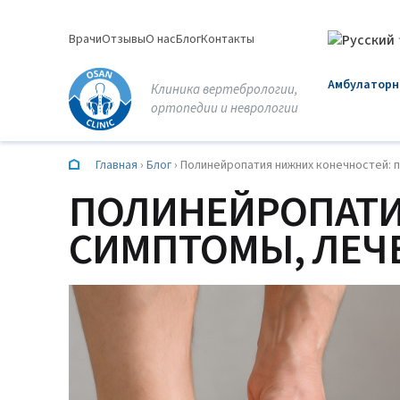
Перейти
к
Врачи
Отзывы
О нас
Блог
Контакты
содержимому
Амбулаторн
Клиника вертебрологии,
ортопедии и неврологии
Главная
›
Блог
›
Полинейропатия нижних конечностей: 
ПОЛИНЕЙРОПАТИ
СИМПТОМЫ, ЛЕЧ