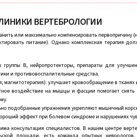
КЛИНИКИ ВЕРТЕБРОЛОГИИ
анить или максимально компенсировать первопричину (н
ектировать питание). Однако комплексная терапия до
ы группы B, нейропротекторы, препараты для улучше
ики и противовоспалительные средства.
 магнитотерапия): улучшает кровообращение в тканях и
тное воздействие на мышцы и фасции помогает снять 
му.
льно подобранные упражнения укрепляют мышечный корс
хороший эффект при болевом синдроме и нарушениях чу
има консультация специалистов. В нашем центре верт
ьской площади, есть команда опытных неврологов,