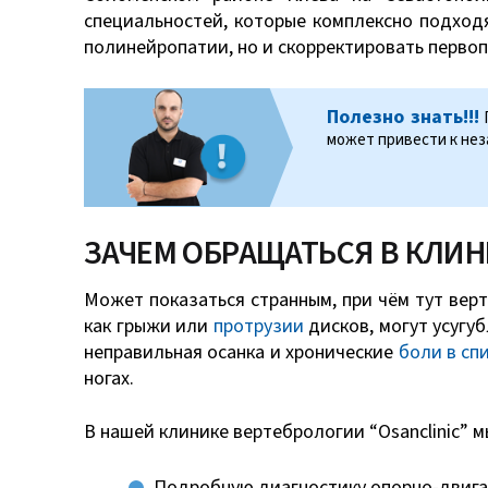
специальностей, которые комплексно подходя
полинейропатии, но и скорректировать перво
Полезно знать!!!
П
может привести к не
ЗАЧЕМ ОБРАЩАТЬСЯ В КЛИН
Может показаться странным, при чём тут верт
как грыжи или
протрузии
дисков, могут усугу
неправильная осанка и хронические
боли в сп
ногах.
В нашей клинике вертебрологии “Osanclinic” м
Подробную диагностику опорно-двига