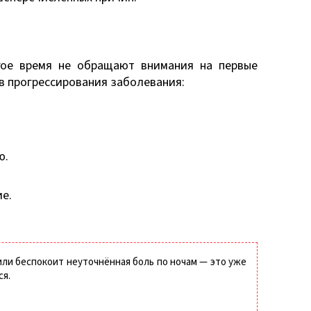
гое время не обращают внимания на первые
ов прогрессирования заболевания:
ю.
е.
или беспокоит неуточнённая боль по ночам — это уже
ся.