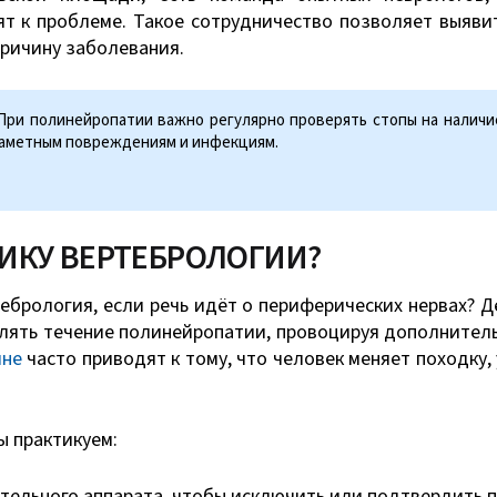
т к проблеме. Такое сотрудничество позволяет выяви
причину заболевания.
ри полинейропатии важно регулярно проверять стопы на наличие
заметным повреждениям и инфекциям.
ИКУ ВЕРТЕБРОЛОГИИ?
ебрология, если речь идёт о периферических нервах? Д
блять течение полинейропатии, провоцируя дополнитель
ине
часто приводят к тому, что человек меняет походку,
ы практикуем:
тельного аппарата, чтобы исключить или подтвердить 