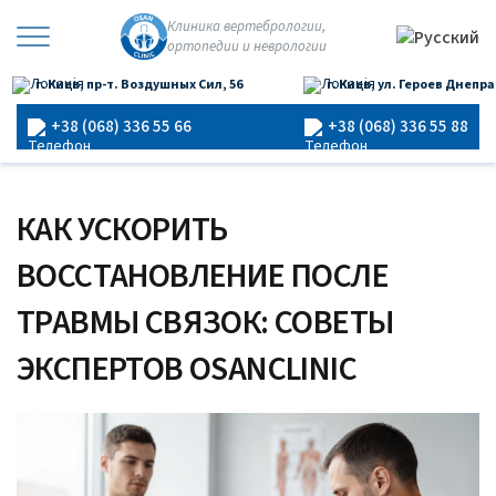
Перейти
Клиника вертебрологии,
к
ортопедии и неврологии
×
содержимому
г. Киев, пр-т. Воздушных Сил, 56
г. Киев, ул. Героев Днепра
Главная
›
Блог
›
Как ускорить восстановление после травмы
связок: советы экспертов Osanclinic
+38 (068) 336 55 66
+38 (068) 336 55 88
КАК УСКОРИТЬ
ВОССТАНОВЛЕНИЕ ПОСЛЕ
ТРАВМЫ СВЯЗОК: СОВЕТЫ
ЭКСПЕРТОВ OSANCLINIC