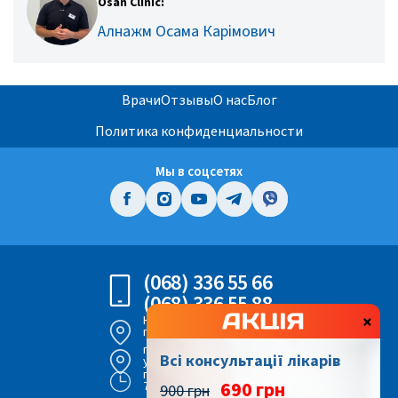
Osan Clinic:
Алнажм Осама Карімович
Врачи
Отзывы
О нас
Блог
Политика конфиденциальности
Мы в соцсетях
(068) 336 55 66
(068) 336 55 88
×
Киев,
просп. Воздушных Сил 56
г. Киев,
Всі консультації лікарів
ул. Героев Днепра 43
пн - вс
690 грн
7:00 - 22:00
900 грн