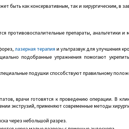
ет быть как консервативным, так и хирургическим, в з
ся противовоспалительные препараты, анальгетики и 
форез,
лазерная терапия
и ультразвук для улучшения кр
циально подобранные упражнения помогают укрепить
 специальные подушки способствуют правильному полож
татов, врачи готовятся к проведению операции. В кл
ении экструзий, применяют современные методы хирурги
ска через небольшой разрез.
яется через малые разрезы с помощью эндоскопа.