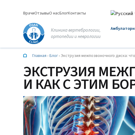
Перейти
к
Врачи
Отзывы
О нас
Блог
Контакты
содержимому
Амбулаторн
Клиника вертебрологии,
ортопедии и неврологии
Главная
›
Блог
›
Экструзия межпозвоночного диска: что 
ЭКСТРУЗИЯ МЕЖП
И КАК С ЭТИМ БО