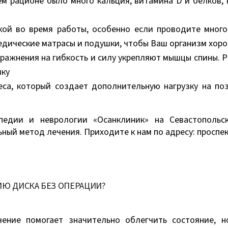
ем рационе было много кальция, витамина D и белков,
кой во время работы, особенно если проводите мног
едические матрасы и подушки, чтобы Ваш организм хоро
пражнения на гибкость и силу укрепляют мышцы спины. Р
ику
еса, который создает дополнительную нагрузку на по
опедии и неврологии «Осанклиник» на Севастополь
ый метод лечения. Приходите к нам по адресу: проспек
Ю ДИСКА БЕЗ ОПЕРАЦИИ?
чение помогает значительно облегчить состояние, н