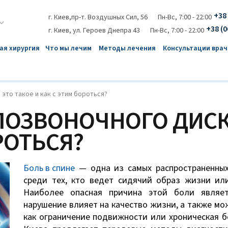
+38 
г. Киев,пр-т. Воздушных Сил, 56
Пн-Вс, 7:00 - 22:00
+38 (0
г. Киев, ул. Героев Днепра 43
Пн-Вс, 7:00 - 22:00
ая хирургия
Что мы лечим
Методы лечения
Консультации врач
это такое и как с этим бороться?
ОЗВОНОЧНОГО ДИСКА
РОТЬСЯ?
Боль в спине
— одна из самых распространенных
среди тех, кто ведет сидячий образ жизни или
Наиболее опасная причина этой боли являет
нарушение влияет на качество жизни, а также мо
как ограничение подвижности или хроническая бо