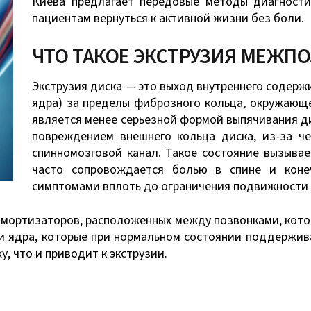
Киева предлагает передовые методы диагности
пациентам вернуться к активной жизни без боли.
ЧТО ТАКОЕ ЭКСТРУЗИЯ МЕЖП
Экструзия диска — это выход внутреннего содер
ядра) за пределы фиброзного кольца, окружающе
является менее серьезной формой выпячивания ди
повреждением внешнего кольца диска, из-за ч
спинномозговой канал. Такое состояние вызывае
часто сопровождается болью в спине и коне
симптомами вплоть до ограничения подвижности 
ортизаторов, расположенных между позвонками, котор
и ядра, которые при нормальном состоянии поддержив
, что и приводит к экструзии.